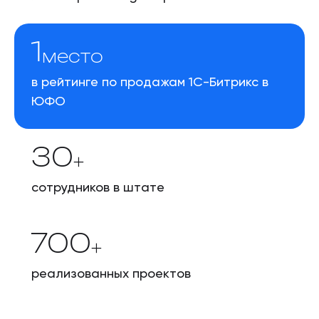
1
место
в рейтинге по продажам 1С-Битрикс в
ЮФО
30
+
сотрудников в штате
700
+
реализованных проектов